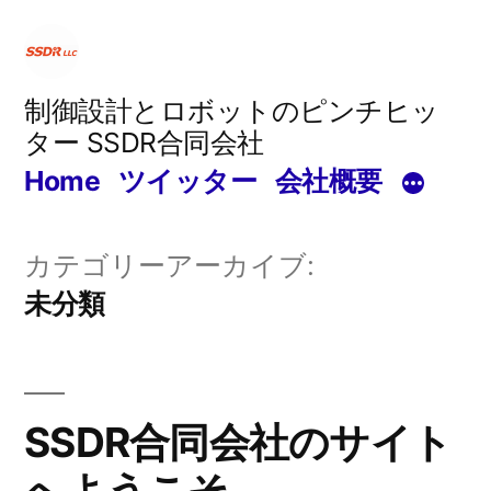
コ
ン
テ
制御設計とロボットのピンチヒッ
ター SSDR合同会社
ン
Home
ツイッター
会社概要
ツ
へ
カテゴリーアーカイブ:
ス
未分類
キ
ッ
プ
SSDR合同会社のサイト
へようこそ